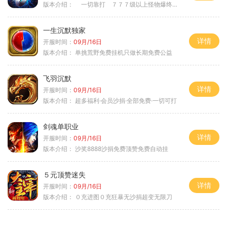
版本介绍：
一切靠打 ７７７级以上怪物爆终极 ＞
一生沉默独家
详情
开服时间：
09月/16日
版本介绍：
单挑荒野免费挂机只做长期免费公益
飞羽沉默
详情
开服时间：
09月/16日
版本介绍：
超多福利·会员沙捐·全部免费·一切可打
剑魂单职业
详情
开服时间：
09月/16日
版本介绍：
沙奖8888沙捐免费顶赞免费自动挂
５元顶赞迷失
详情
开服时间：
09月/16日
版本介绍：
０充进图０充狂暴无沙捐超变无限刀