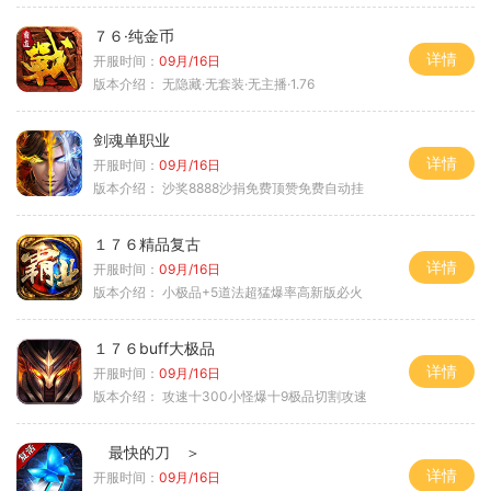
７６·纯金币
详情
开服时间：
09月/16日
版本介绍：
无隐藏·无套装·无主播·1.76
剑魂单职业
详情
开服时间：
09月/16日
版本介绍：
沙奖8888沙捐免费顶赞免费自动挂
１７６精品复古
详情
开服时间：
09月/16日
版本介绍：
小极品+5道法超猛爆率高新版必火
１７６buff大极品
详情
开服时间：
09月/16日
版本介绍：
攻速十300小怪爆十9极品切割攻速
最快的刀 ＞
详情
开服时间：
09月/16日