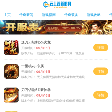
主页
传奇新闻
游戏指南
传奇装备
游戏攻略
更新时间：2025-08-25
送刀刀切割5%火龙
详情
开服时间：
09月/16日
版本介绍：
就是那种弄死一个BOSS爆一堆然后就起飞
十里桃花-专属
详情
开服时间：
09月/16日
版本介绍：
无充值图无捐献榜无富豪榜绝无暗坑-
刀刀切割5%新神器
详情
开服时间：
09月/16日
版本介绍：
上线送切割/狂暴/装备保值/终极乱爆