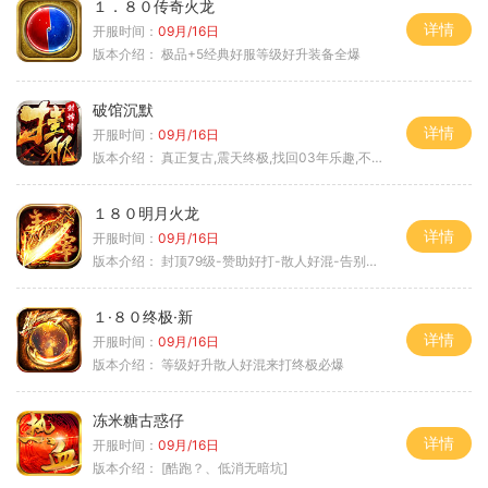
１．８０传奇火龙
详情
开服时间：
09月/16日
版本介绍：
极品+5经典好服等级好升装备全爆
破馆沉默
详情
开服时间：
09月/16日
版本介绍：
真正复古,震天终极,找回03年乐趣,不搞花里胡
１８０明月火龙
详情
开服时间：
09月/16日
版本介绍：
封顶79级-赞助好打-散人好混-告别坑服
１·８０终极·新
详情
开服时间：
09月/16日
版本介绍：
等级好升散人好混来打终极必爆
冻米糖古惑仔
详情
开服时间：
09月/16日
版本介绍：
[酷跑？、低消无暗坑]