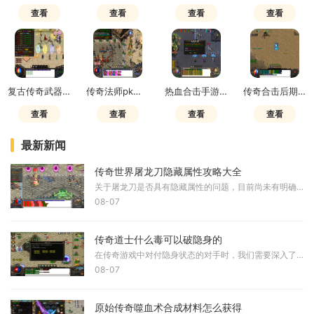
查看
查看
查看
查看
复古传奇武器修炼在哪里学技能
传奇法师pk用激光还是雷电
热血合击手游什么组合最强
传奇合击后期pk最强组合推荐图
查看
查看
查看
查看
最新新闻
传奇世界屠龙刀隐藏属性攻略大全
关于屠龙刀是否具有隐藏属性的问题，目前尚未有明确的官方解释，但这方面的讨论和研究在玩家群体中一直持续不断。一些玩家认为屠龙刀可能存在隐藏属性，主要基于其在游戏中的
08-07
传奇道士什么毒可以破隐身的
在传奇游戏中对付隐身状态的对手时，我们需要深入了解不同毒素技能的具体效果。道士的常规施毒术本身并不具备直接破解隐身状态的功能。隐身技能的失效通常取决于目标的隐身强
08-07
原始传奇噬血术合成材料怎么获得