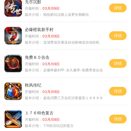
无尽沉默
详情
开服时间：
03月/09日
版本介绍：
独创新玩法散人追梦长期耐玩
必爆橙装新手村
详情
开服时间：
03月/09日
版本介绍：
送顶赞送狂暴送自动捡物送自动挂机
免费８０合击
详情
开服时间：
03月/09日
版本介绍：
必爆终极剑甲-永久爆率-免费养老合击
秋风传纪
详情
开服时间：
03月/09日
版本介绍：
超低消费三天合区沙奖最高１８８８８
１７６特色复古
详情
开服时间：
03月/09日
版本介绍：
176你没玩过的复古