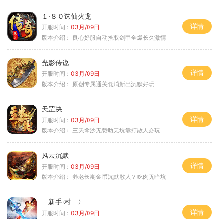
１·８０诛仙火龙
详情
开服时间：
03月/09日
版本介绍：
良心好服自动拾取剑甲全爆长久激情
光影传说
详情
开服时间：
03月/09日
版本介绍：
原创专属通关低消新出沉默好玩
天罡决
详情
开服时间：
03月/09日
版本介绍：
三天拿沙无赞助无坑靠打散人必玩
风云沉默
详情
开服时间：
03月/09日
版本介绍：
养老长期金币沉默散人？吃肉无暗坑
新手·村 〉
详情
开服时间：
03月/09日