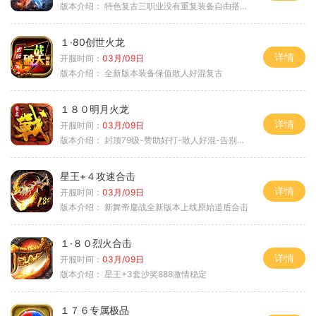
版本介绍：
特色复古三职业没有重复装备自由搭配私
１·80创世火龙
详情
开服时间：
03月/09日
版本介绍：
全新版本装备保值散人好混复古
１８０明月火龙
详情
开服时间：
03月/09日
版本介绍：
封顶79级-赞助好打-散人好混-告别坑服
星王+４攻速合击
详情
开服时间：
03月/09日
版本介绍：
新舞帝鏖战全新版本上线原始道盾合击
１·８０烈火合击
详情
开服时间：
03月/09日
版本介绍：
星王+3套沙奖888激情稳定
１７６专属极品