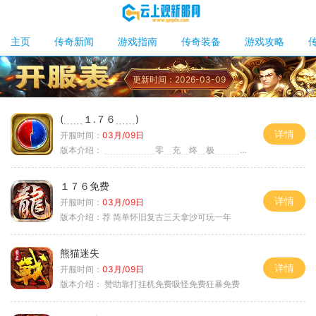
主页
传奇新闻
游戏指南
传奇装备
游戏攻略
更新时间：2026-03-09
(﹍﹍１.７６﹍﹍)
详情
开服时间：
03月/09日
版本介绍：
﹍﹍﹍﹍﹍﹍零﹍充﹍终﹍极﹍﹍﹍﹍﹍﹍〉
１７６免费
详情
开服时间：
03月/09日
版本介绍：
荐 简单怀旧复古三天拿沙可玩一年
熊猫迷失
详情
开服时间：
03月/09日
版本介绍：
赞助靠打挂机免费吸怪免费狂暴免费