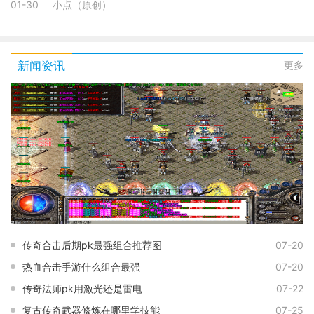
01-30
小点（原创）
新闻资讯
更多
传奇合击后期pk最强组合推荐图
07-20
热血合击手游什么组合最强
07-20
传奇法师pk用激光还是雷电
07-22
复古传奇武器修炼在哪里学技能
07-25