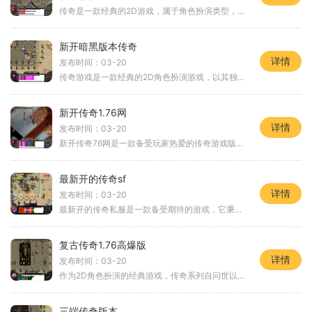
传奇是一款经典的2D游戏，属于角色扮演类型，以其万人在线和玩家互动的特点而备受玩家喜爱。超神器无限刀版本则是该游戏的最新版本，为玩家提供了更丰富的游戏体验。在传奇中，
新开暗黑版本传奇
详情
发布时间：03-20
传奇游戏是一款经典的2D角色扮演游戏，以其独特的万人在线和玩家互动模式而备受玩家喜爱。“新开暗黑版本传奇”震撼登场，引起了广大玩家的热烈追捧。在“新开暗黑版本传奇”中
新开传奇1.76网
详情
发布时间：03-20
新开传奇76网是一款备受玩家热爱的传奇游戏版本之一。作为传奇游戏中的经典版本，新开传奇76网通过其精彩刺激的玩法和丰富多样的游戏内容吸引了大量玩家的关注和参与。下面将为
最新开的传奇sf
详情
发布时间：03-20
最新开的传奇私服是一款备受期待的游戏，它秉承了经典的传奇游戏玩法，同时融入了许多创新元素，给玩家呈现了全新的游戏体验。我将详细介绍这款游戏的具体玩法。最新开的传奇
复古传奇1.76高爆版
详情
发布时间：03-20
作为2D角色扮演的经典游戏，传奇系列自问世以来广受玩家喜爱，其中《复古传奇1.76高爆版》更是备受关注。该游戏以其独特的玩法和刺激的冒险体验，吸引了万千玩家的目光。本文将
三端传奇版本