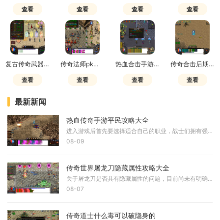
查看
查看
查看
查看
复古传奇武器修炼在哪里学技能
传奇法师pk用激光还是雷电
热血合击手游什么组合最强
传奇合击后期pk最强组合推荐图
查看
查看
查看
查看
最新新闻
热血传奇手游平民攻略大全
进入游戏后首先要选择适合自己的职业，战士们拥有强大的物理攻击和生命力，适合喜欢正面交锋的玩家；法师们擅长远程魔法攻击，能够操控强大的范围技能；道士们则兼具辅助与攻
08-09
传奇世界屠龙刀隐藏属性攻略大全
关于屠龙刀是否具有隐藏属性的问题，目前尚未有明确的官方解释，但这方面的讨论和研究在玩家群体中一直持续不断。一些玩家认为屠龙刀可能存在隐藏属性，主要基于其在游戏中的
08-07
传奇道士什么毒可以破隐身的