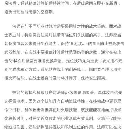
魔法盾，通过精确计算护盾持续时间，在盾破瞬间立即补充新盾，
避免出现技能衔接的空档期。
法师在与不同职业对战时需要采用针对性的战术策略。面对战
士职业时，特别需要注意对抗带有隔位刺杀技能的高手。法师应当
装备魔血套装来提升生存能力，保持180点以上的血量防止被高攻击
武器秒杀。在实战中要准确计算盾牌承受伤害的次数，通常在被攻
击3到4次后就需要准备更换新盾。走位技巧尤为重要，要采用不规
则的猫步移动方式，避免站在战士的刺杀线上。同时要合理运用抗
拒火环技能，在战士近身时及时将其弹开，保持安全距离。
技能的选择和释放顺序对法师pk效果影响显著。单体攻击优先
选择雷电术，因为这个技能具有自动追踪特性，在移动战中更容易
命中目标。群体攻击则推荐使用火墙技能，该技能能在地面持续燃
烧较长时间，对需要近身攻击的职业形成有效克制。火墙不仅能持
续造成伤害，还能起到阻碍视线和限制走位的作用。法师可以在火